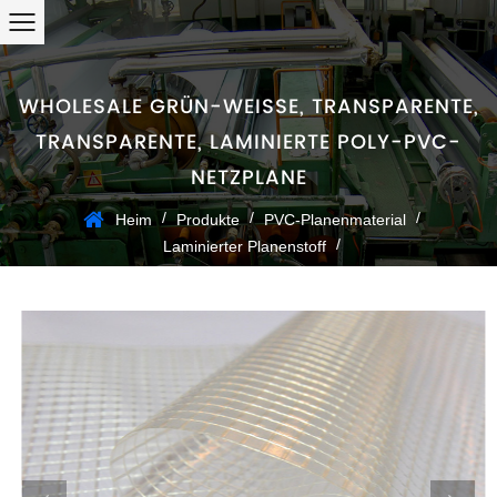
WHOLESALE GRÜN-WEISSE, TRANSPARENTE, T
RANSPARENTE, LAMINIERTE POLY-PVC-N
ETZPLANE
/
/
/
Heim
Produkte
PVC-Planenmaterial
/
Laminierter Planenstoff
Grün-weiße, transparente, transparente, laminierte Poly-PVC-
Netzplane