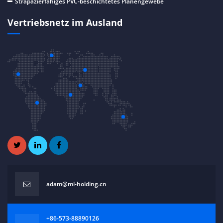
Strapazierfähiges PVC-beschichtetes Planengewebe
Vertriebsnetz im Ausland
adam@ml-holding.cn
+86-573-88890126