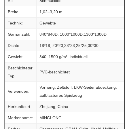
Stil:
Schmucklos
Breite:
1,02–3,20 m
Technik:
Gewebte
Garnanzahl:
840*840D, 1000*1000D.1300*1300D
Dichte:
18*18, 20*20,23*23,25*25,30*30
Gewicht:
340–1500 g/m², individuell
Beschichteter
PVC-beschichtet
Typ:
Vorhang, Zeltstoff, LKW-Seitenabdeckung,
Verwenden:
aufblasbares Spielzeug
Herkunftsort:
Zhejiang, China
Markenname:
MINGLONG
Farbe:
Champagner, GRAU, Grün, Khaki, Hellblau